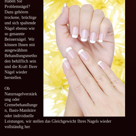
Haben Sie
Problemnägel?
Dazu gehören
trockene, brüchige
und sich spaltende
Nägel ebenso wie
so genannte
Beissernägel. Wir
können Ihnen mit
ausgewählten
Behandlungsmetho
den behilflich sein
und die Kraft Ihrer
Nägel wieder
herstellen.
Ob
Naturnagelverstärk
ung oder
Cremebehandlunge
n, Basis-Maniküre
oder individuelle
Leistungen, wir stellen das Gleichgewicht Ihres Nagels wieder
vollständig her.